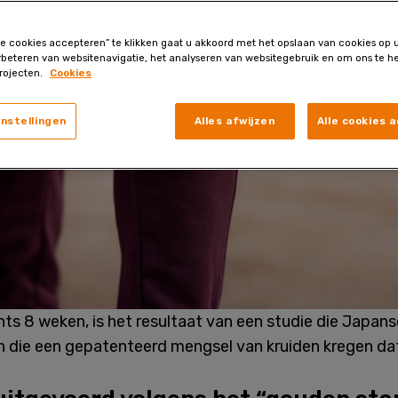
le cookies accepteren” te klikken gaat u akkoord met het opslaan van cookies op
rbeteren van websitenavigatie, het analyseren van websitegebruik en om ons te he
rojecten.
Cookies
instellingen
Alles afwijzen
Alle cookies 
hts 8 weken, is het resultaat van een studie die Japa
 die een gepatenteerd mengsel van kruiden kregen dat a