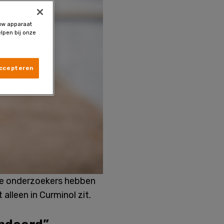
 uw apparaat
lpen bij onze
accepteren
nse onderzoekers hebben
lleen in Curminol zit.