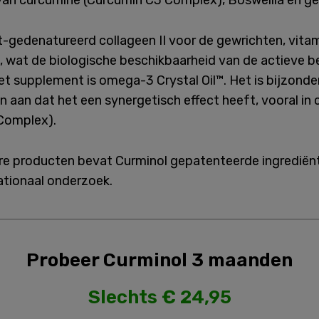
an curcumine (Curcumin C3 Complex), Boswellia en g
-gedenatureerd collageen II voor de gewrichten, vitam
, wat de biologische beschikbaarheid van de actieve b
et supplement is omega-3 Crystal Oil™. Het is bijzond
n aan dat het een synergetisch effect heeft, vooral in
Complex).
ere producten bevat Curminol gepatenteerde ingrediën
ationaal onderzoek.
Probeer Curminol 3 maanden
Slechts € 24,95