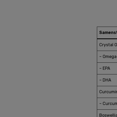
Samenst
Crystal Oi
– Omega
– EPA
– DHA
Curcumi
– Curcu
Boswelli