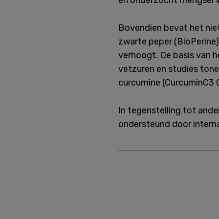
en onderzocht mengsel v
Bovendien bevat het niet
zwarte peper (BioPerine)
verhoogt. De basis van h
vetzuren en studies tone
curcumine (CurcuminC3 
In tegenstelling tot and
ondersteund door intern