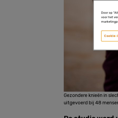
Door op “Al
voor het ve
marketingp
Cookie-
Gezondere knieën in slec
uitgevoerd bij 48 mensen