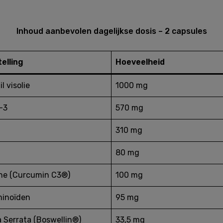
Inhoud aanbevolen dagelijkse dosis – 2 capsules
elling
Hoeveelheid
l visolie
1000 mg
-3
570 mg
310 mg
80 mg
ne (Curcumin C3®)
100 mg
minoïden
95 mg
a Serrata (Boswellin®)
33,5 mg