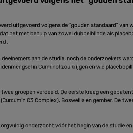
uitgevoerd volgens het “gouden st
 werd uitgevoerd volgens de “gouden standaard” van 
 dat het met behulp van zowel dubbelblinde als place
rd .
e deelnemers aan de studie, noch de onderzoekers we
uidenmengsel in Curminol zou krijgen en wie placebopil
 twee groepen verdeeld. De eerste kreeg een gepaten
 (Curcumin C3 Complex), Boswellia en gember. De twe
orgvuldig onderzocht vóór het begin van de studie en