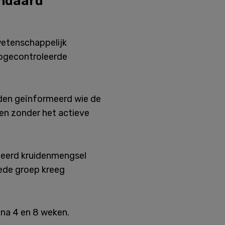
andaard”
wetenschappelijk
bogecontroleerde
rden geïnformeerd wie de
len zonder het actieve
teerd kruidenmengsel
ede groep kreeg
 na 4 en 8 weken.