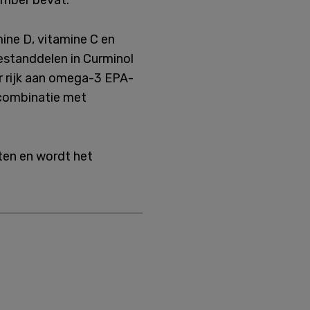
ember bevat.
ine D, vitamine C en
estanddelen in Curminol
er rijk aan omega-3 EPA-
 combinatie met
ten en wordt het