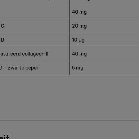
40 mg
 C
20 mg
 D
10 µg
tureerd collageen II
40 mg
® – zwarte peper
5 mg
eit