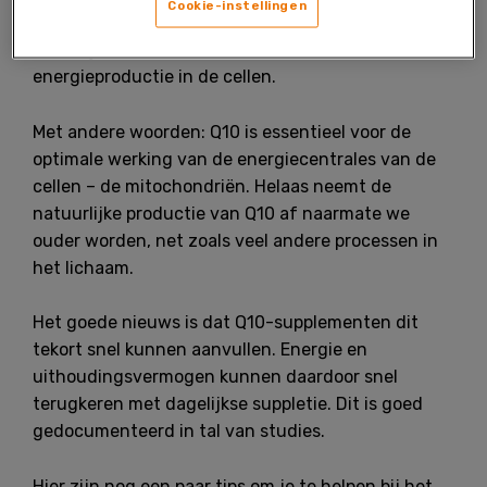
Cookie-instellingen
geleidelijk af met de leeftijd. Het lichaam is
volledig afhankelijk van Q10 voor de
energieproductie in de cellen.
Met andere woorden: Q10 is essentieel voor de
optimale werking van de energiecentrales van de
cellen – de mitochondriën. Helaas neemt de
natuurlijke productie van Q10 af naarmate we
ouder worden, net zoals veel andere processen in
het lichaam.
Het goede nieuws is dat Q10-supplementen dit
tekort snel kunnen aanvullen. Energie en
uithoudingsvermogen kunnen daardoor snel
terugkeren met dagelijkse suppletie. Dit is goed
gedocumenteerd in tal van studies.
Hier zijn nog een paar tips om je te helpen bij het