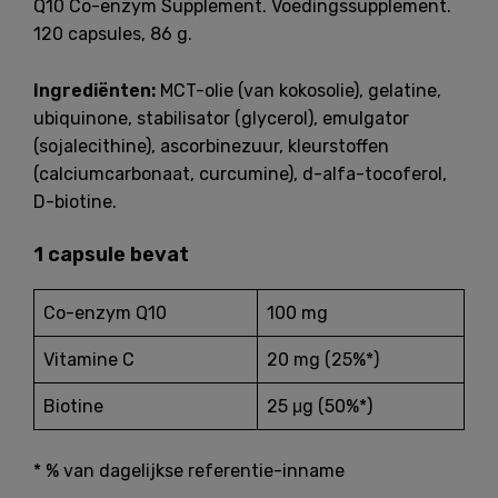
Q10 Co-enzym Supplement. Voedingssupplement.
120 capsules, 86 g.
Ingrediënten:
MCT-olie (van kokosolie), gelatine,
ubiquinone, stabilisator (glycerol), emulgator
(sojalecithine), ascorbinezuur, kleurstoffen
(calciumcarbonaat, curcumine), d-alfa-tocoferol,
D-biotine.
1 capsule bevat
Co-enzym Q10
100 mg
Vitamine C
20 mg (25%*)
Biotine
25 μg (50%*)
* % van dagelijkse referentie-inname