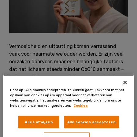
Vermoeidheid en uitputting komen verrassend
vaak voor naarmate we ouder worden. Er zijn veel
oorzaken daarvoor, maar een belangrijke factor is
dat het lichaam steeds minder CoQ10 aanmaakt –
het essentiële co-enzym dat ervoor zorgt dat onze
cellen voldoende energie produceren.
Door op “Alle cookies accepteren” te klikken gaat u akkoord met het
opslaan van cookies op uw apparaat voor het verbeteren van
websitenavigatie, het analyseren van websitegebruik en om ons te
Probeer het 4 maanden voor de halve
helpen bij onze marketingprojecten.
Cookies
prijs!
Alles afwijzen
Alle cookies accepteren
De eigen productie van Q10 bereikt een piek rond
ons twintigste levensjaar en neemt daarna