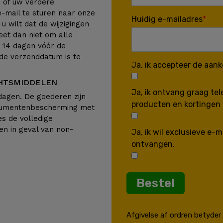
 of uw verdere
mail te sturen naar onze
Huidig e-mailadres
s u wilt dat de wijzigingen
et dan niet om alle
k 14 dagen vóór de
de verzenddatum is te
Ja, ik accepteer de aan
CHTSMIDDELEN
Ja, ik ontvang graag te
dagen. De goederen zijn
producten en kortingen 
sumentenbescherming met
es de volledige
en in geval van non-
Ja, ik wil exclusieve e
ontvangen.
Bestel
Afgivelse af ordren betyder e