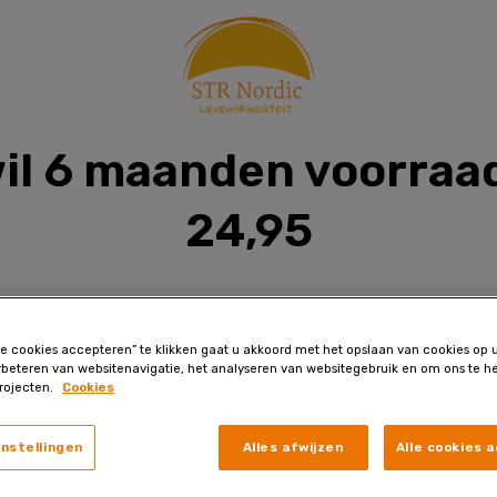
wil 6 maanden voorraa
24,95
le cookies accepteren” te klikken gaat u akkoord met het opslaan van cookies op
rbeteren van websitenavigatie, het analyseren van websitegebruik en om ons te he
idheid en uitputting
rojecten.
Cookies
t zenuwstelsel
instellingen
Alles afwijzen
Alle cookies 
ychologische functies
ellen