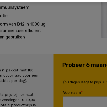
 immuunsysteem
ctie
vorm van B12 in 1000 µg
alamine zeer efficiënt
kan gebruiken
Probeer 6 maand
n (1 pakket met 180
aandvoorraad voor één
ablet per dag).
(30 dagen laagste prijs: €
Voornaam
le prijs bij normaal
e zendingen: € 49,90
Totale productprijs is