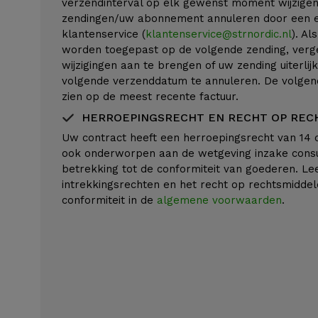
verzendinterval op elk gewenst moment wijzigen
zendingen/uw abonnement annuleren door een e-
klantenservice (
klantenservice@strnordic.nl
). Al
worden toegepast op de volgende zending, verge
wijzigingen aan te brengen of uw zending uiterlij
volgende verzenddatum te annuleren. De volgen
zien op de meest recente factuur.
HERROEPINGSRECHT EN RECHT OP RE
Uw contract heeft een herroepingsrecht van 14 
ook onderworpen aan de wetgeving inzake con
betrekking tot de conformiteit van goederen. Le
intrekkingsrechten en het recht op rechtsmiddel
conformiteit in de
algemene voorwaarden
.