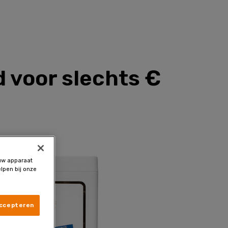
d voor slechts €
 uw apparaat
lpen bij onze
accepteren