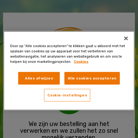
Skip
to
content
Door op “Alle cookies accepteren” te klikken gaat u akkoord met het
opslaan van cookies op uw apparaat voor het verbeteren van
websitenavigatie, het analyseren van websitegebruik en om ons te
helpen bij onze marketingprojecten.
Cookies
Uw order is ontvangen
Alles afwijzen
Alle cookies accepteren
Cookie-instellingen
We zijn uw bestelling aan het
verwerken en we zullen het zo snel
mogelijk verzenden.