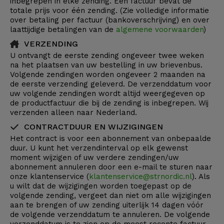
inbegrepen in elke zending. Eén factuur bevat de
totale prijs voor één zending. (Zie volledige informatie
over betaling per factuur (bankoverschrijving) en over
laattijdige betalingen van de
algemene voorwaarden
)
VERZENDING
U ontvangt de eerste zending ongeveer twee weken
na het plaatsen van uw bestelling in uw brievenbus.
Volgende zendingen worden ongeveer 2 maanden na
de eerste verzending geleverd. De verzenddatum voor
uw volgende zendingen wordt altijd weergegeven op
de productfactuur die bij de zending is inbegrepen. Wij
verzenden alleen naar Nederland.
CONTRACTDUUR EN WIJZIGINGEN
Het contract is voor een abonnement van onbepaalde
duur. U kunt het verzendinterval op elk gewenst
moment wijzigen of uw verdere zendingen/uw
abonnement annuleren door een e-mail te sturen naar
onze klantenservice (
klantenservice@strnordic.nl
). Als
u wilt dat de wijzigingen worden toegepast op de
volgende zending, vergeet dan niet om alle wijzigingen
aan te brengen of uw zending uiterlijk 14 dagen vóór
de volgende verzenddatum te annuleren. De volgende