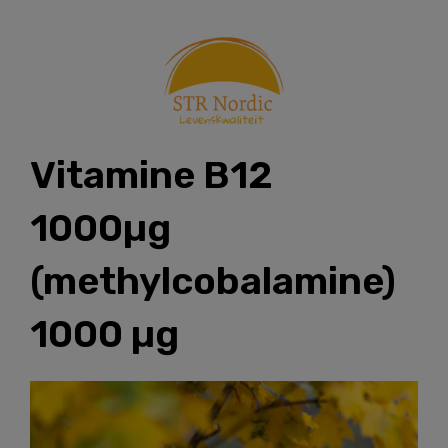
Skip
to
content
Vitamine B12
1000µg
(methylcobalamine)
1000 µg