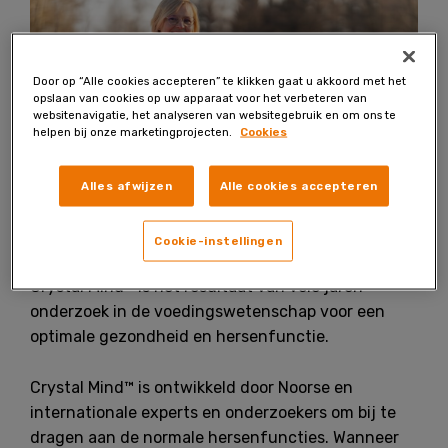
Door op “Alle cookies accepteren” te klikken gaat u akkoord met het
opslaan van cookies op uw apparaat voor het verbeteren van
websitenavigatie, het analyseren van websitegebruik en om ons te
helpen bij onze marketingprojecten.
Cookies
Alles afwijzen
Alle cookies accepteren
Cookie-instellingen
Crystal Mind™ is het resultaat van vele jaren
onderzoek in de voedingswetenschap voor een
optimale gezondheid en hersenfunctie.
Crystal Mind™ is ontwikkeld door Noorse en
internationale experts en onderzoekers om bij te
dragen aan de normale hersenfuncties. Wanneer