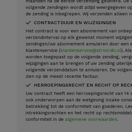
maanden na de eerste verzending geleverd. De
volgende zendingen wordt altijd weergegeven op 
de zending is inbegrepen. Wij verzenden alleen 
CONTRACTDUUR EN WIJZIGINGEN
Het contract is voor een abonnement van onbepa
verzendinterval op elk gewenst moment wijzigen
zendingen/uw abonnement annuleren door een e-
klantenservice (
klantenservice@strnordic.nl
). Al
worden toegepast op de volgende zending, verge
wijzigingen aan te brengen of uw zending uiterlij
volgende verzenddatum te annuleren. De volgen
zien op de meest recente factuur.
HERROEPINGSRECHT EN RECHT OP RE
Uw contract heeft een herroepingsrecht van 14 
ook onderworpen aan de wetgeving inzake con
betrekking tot de conformiteit van goederen. Le
intrekkingsrechten en het recht op rechtsmiddel
conformiteit in de
algemene voorwaarden
.