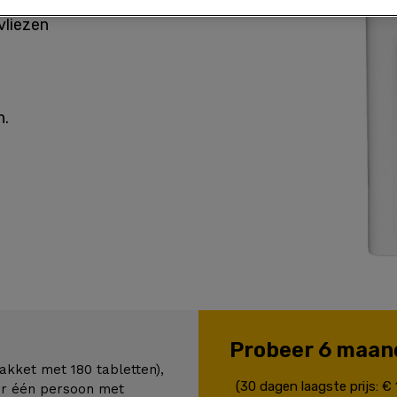
vliezen
n.
Probeer 6 maan
pakket met 180 tabletten),
(30 dagen laagste prijs: €
or één persoon met