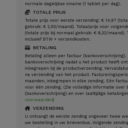
normale dagelijkse inname (1 tablet per dag).
TOTALE PRIJS
Totale prijs voor eerste verzending: € 14,97 (tota
gebruik: € 2,50/maand). Totaalprijs voor volgend
(totale prijs bij normaal gebruik: € 8,32/maand). 
inclusief BTW + verzendkosten.
BETALING
Betaling alleen per factuur (bankoverschrijving).
bankoverschrijving nadat u het product heeft ont
inbegrepen bij de productverzending. Vervaldatu
na verzending van het product. Factureringsperi
maanden, inbegrepen in elke zending. Eén factuur
voor één zending. (Zie volledige informatie over 
(bankoverschrijving) en over laattijdige betaling
voorwaarden
)
VERZENDING
U ontvangt de eerste zending ongeveer twee we
uw bestelling in uw brievenbus. Volgende zendi