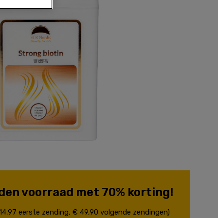
den voorraad met 70% korting!
 14,97 eerste zending, € 49,90 volgende zendingen)