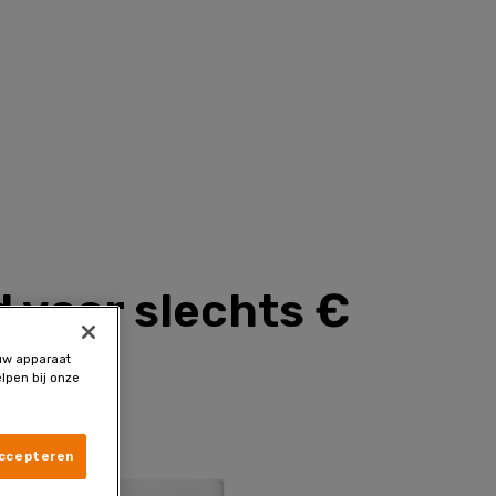
d voor slechts €
 uw apparaat
lpen bij onze
accepteren