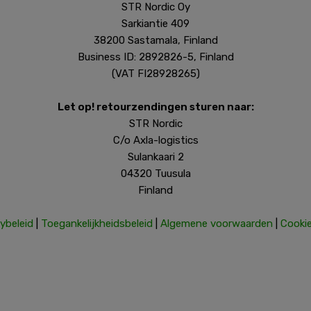
STR Nordic Oy
Sarkiantie 409
38200 Sastamala, Finland
Business ID: 2892826-5, Finland
(VAT FI28928265)
Let op! retourzendingen sturen naar:
STR Nordic
C/o Axla-logistics
Sulankaari 2
04320 Tuusula
Finland
ybeleid
|
Toegankelijkheidsbeleid
|
Algemene voorwaarden
|
Cookie