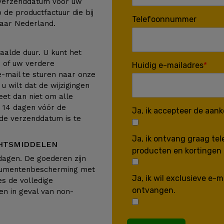
 verzenddatum voor uw
de productfactuur die bij
Telefoonnummer
naar Nederland.
alde duur. U kunt het
 of uw verdere
Huidig e-mailadres
mail te sturen naar onze
s u wilt dat de wijzigingen
et dan niet om alle
k 14 dagen vóór de
Ja, ik accepteer de aan
de verzenddatum is te
Ja, ik ontvang graag te
CHTSMIDDELEN
producten en kortingen 
dagen. De goederen zijn
sumentenbescherming met
Ja, ik wil exclusieve e
es de volledige
ontvangen.
en in geval van non-